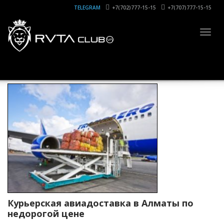
TELEGRAM
+7(702)777-15-15
+7(707)777-15-15
Togg
navig
Курьерская авиадоставка в Алматы по
недорогой цене