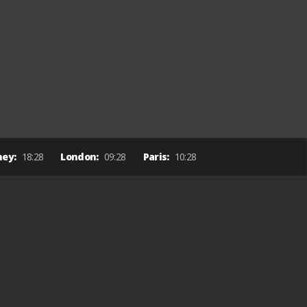
ney:
18:28
London:
09:28
Paris:
10:28