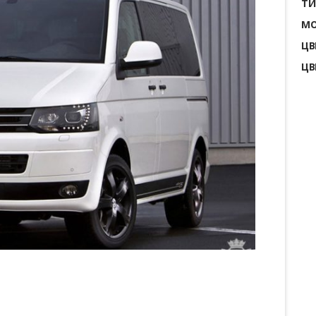
ТИ
МО
ЦВ
ЦВ