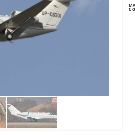
МА
СК