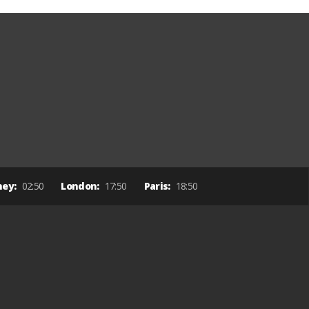
ney:
02:50
London:
17:50
Paris:
18:50